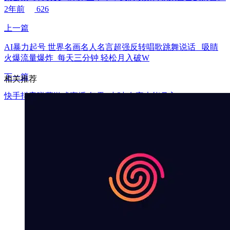
2年前
626
上一篇
AI暴力起号 世界名画名人名言超强反转唱歌跳舞说话 吸睛
火爆流量爆炸 每天三分钟 轻松月入破W
下一篇
相关推荐
快手抖音弹幕游戏直播 每天6小时 在家也能月入8k+