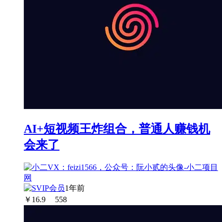
AI+短视频王炸组合，普通人赚钱机
会来了
1年前
￥
16.9
558