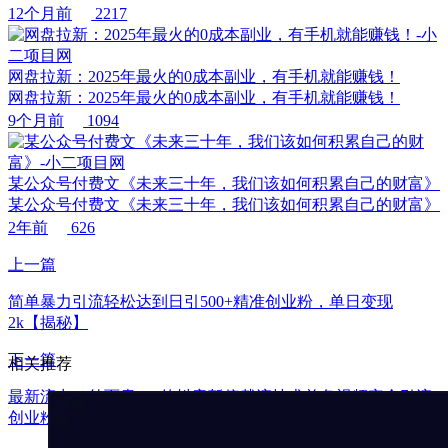
12个月前
2217
网盘拉新：2025年最火的0成本副业，有手机就能赚钱！
网盘拉新：2025年最火的0成本副业，有手机就能赚钱！
9个月前
1094
某公众号付费文《未来三十年，我们该如何积累自己的财富》
某公众号付费文《未来三十年，我们该如何积累自己的财富》
2年前
626
上一篇
简单暴力引流轻松达到日引500+精准创业粉，单日变现
2k【揭秘】
下一篇
相关推荐
最新流出：外面卖980的抖音暂停截流技术单条视频安全引流
创业粉300+