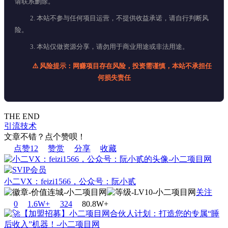
请联系删除。
2. 本站不参与任何项目运营，不提供收益承诺，请自行判断风
险。
3. 本站仅做资源分享，请勿用于商业用途或非法用途。
⚠️ 风险提示：网赚项目存在风险，投资需谨慎，本站不承担任
何损失责任
THE END
引流技术
文章不错？点个赞呗！
点赞
12
赞赏
分享
收藏
小二VX：feizi1566，公众号：阮小贰
关注
0
1.6W+
32
4
80.8W+