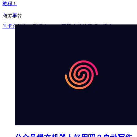
教程！
下一篇
相关推荐
号卡合伙人 一张佣金60-300不等 自动结算 绿色安全