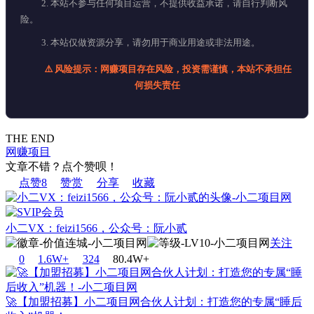
2. 本站不参与任何项目运营，不提供收益承诺，请自行判断风
险。
3. 本站仅做资源分享，请勿用于商业用途或非法用途。
⚠️ 风险提示：网赚项目存在风险，投资需谨慎，本站不承担任
何损失责任
THE END
网赚项目
文章不错？点个赞呗！
点赞
8
赞赏
分享
收藏
小二VX：feizi1566，公众号：阮小贰
关注
0
1.6W+
32
4
80.4W+
🚀【加盟招募】小二项目网合伙人计划：打造您的专属“睡后