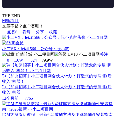
THE END
网赚项目
文章不错？点个赞呗！
点赞
6
赞赏
分享
收藏
小二VX：feizi1566，公众号：阮小贰
关注
0
1.6W+
32
4
79.9W+
🚀【加盟招募】小二项目网合伙人计划：打造您的专属“睡后
收入”机器！
🚀【加盟招募】小二项目网合伙人计划：打造您的专属“睡后
收入”机器...
12个月前
7765
IDM终身激活教程：最新6.42破解方法及浏览器插件安装指南