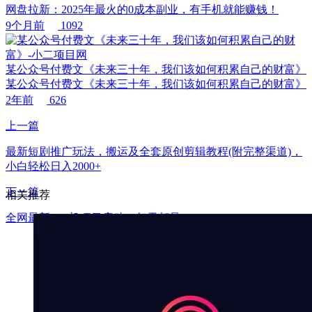
网盘拉新：2025年最火的0成本副业，有手机就能赚钱！
9个月前
1092
某公众号付费文《未来三十年，我们该如何积累自己的财富》
某公众号付费文《未来三十年，我们该如何积累自己的财富》
2年前
626
上一篇
最新短剧推广玩法，搬运及全套原创剪辑教程(附完整渠道)，
小白轻松日入2000+
下一篇
相关推荐
全网最新gua.机项目启动，每天都是200+