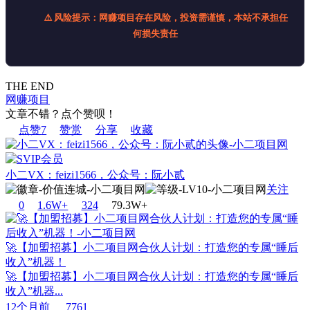
⚠️ 风险提示：网赚项目存在风险，投资需谨慎，本站不承担任
何损失责任
THE END
网赚项目
文章不错？点个赞呗！
点赞
7
赞赏
分享
收藏
小二VX：feizi1566，公众号：阮小贰
关注
0
1.6W+
32
4
79.3W+
🚀【加盟招募】小二项目网合伙人计划：打造您的专属“睡后
收入”机器！
🚀【加盟招募】小二项目网合伙人计划：打造您的专属“睡后
收入”机器...
12个月前
7761