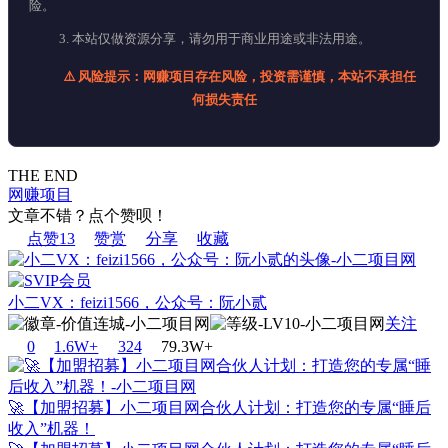
险。
3. 本站仅做资源分享，请勿用于商业用途或非法用途。
⚠️ 风险提示：网赚项目存在风险，投资需谨慎，本站不承担任
何损失责任
THE END
网赚项目
文章不错？点个赞呗！
点赞
13
赞赏
分享
收藏
小二VX：feizi1566，公众号：阮小贰
关注
0
1.6W+
32
4
79.3W+
🚀【加盟招募】小二项目网合伙人计划：打造您的专属“睡后
收入”机器！