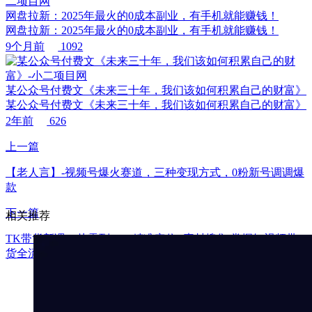
网盘拉新：2025年最火的0成本副业，有手机就能赚钱！
网盘拉新：2025年最火的0成本副业，有手机就能赚钱！
9个月前
1092
某公众号付费文《未来三十年，我们该如何积累自己的财富》
某公众号付费文《未来三十年，我们该如何积累自己的财富》
2年前
626
上一篇
【老人言】-视频号爆火赛道，三种变现方式，0粉新号调调爆
款
下一篇
相关推荐
TK带货新课：从零到一，精准定位+素材搜集 掌握短视频带
货全流程