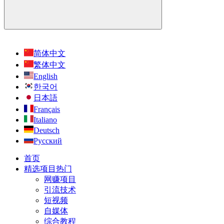
简体中文
繁体中文
English
한국어
日本語
Français
Italiano
Deutsch
Русский
首页
精选项目
热门
网赚项目
引流技术
短视频
自媒体
综合教程