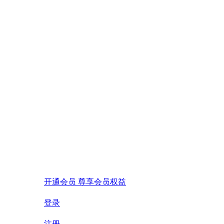
开通会员 尊享会员权益
登录
注册