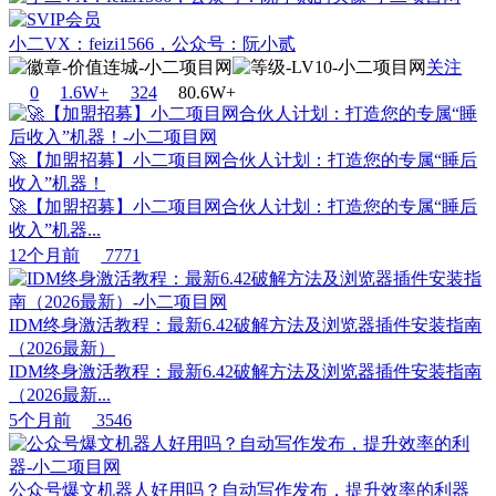
小二VX：feizi1566，公众号：阮小贰
关注
0
1.6W+
32
4
80.6W+
🚀【加盟招募】小二项目网合伙人计划：打造您的专属“睡后
收入”机器！
🚀【加盟招募】小二项目网合伙人计划：打造您的专属“睡后
收入”机器...
12个月前
7771
IDM终身激活教程：最新6.42破解方法及浏览器插件安装指南
（2026最新）
IDM终身激活教程：最新6.42破解方法及浏览器插件安装指南
（2026最新...
5个月前
3546
公众号爆文机器人好用吗？自动写作发布，提升效率的利器