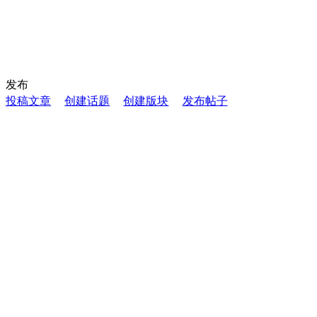
发布
投稿文章
创建话题
创建版块
发布帖子