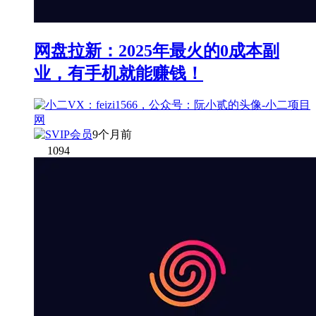
网盘拉新：2025年最火的0成本副
业，有手机就能赚钱！
9个月前
1094