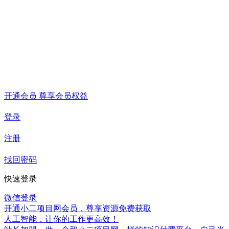
开通会员 尊享会员权益
登录
注册
找回密码
快速登录
微信登录
开通小二项目网会员，尊享资源免费获取
人工智能，让你的工作更高效！