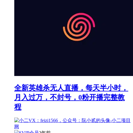
全新英雄杀无人直播，每天半小时，
月入过万，不封号，0粉开播完整教
程
2年前