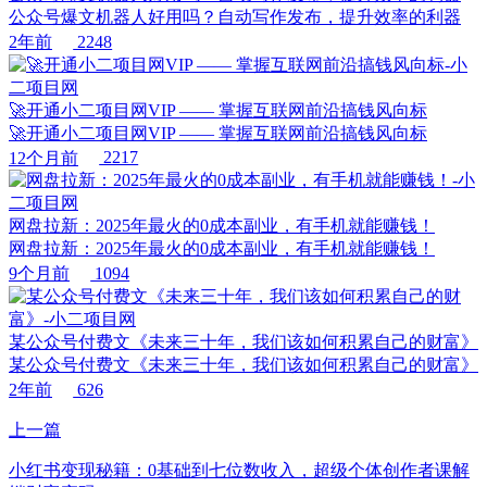
公众号爆文机器人好用吗？自动写作发布，提升效率的利器
2年前
2248
🚀开通小二项目网VIP —— 掌握互联网前沿搞钱风向标
🚀开通小二项目网VIP —— 掌握互联网前沿搞钱风向标
12个月前
2217
网盘拉新：2025年最火的0成本副业，有手机就能赚钱！
网盘拉新：2025年最火的0成本副业，有手机就能赚钱！
9个月前
1094
某公众号付费文《未来三十年，我们该如何积累自己的财富》
某公众号付费文《未来三十年，我们该如何积累自己的财富》
2年前
626
上一篇
小红书变现秘籍：0基础到七位数收入，超级个体创作者课解