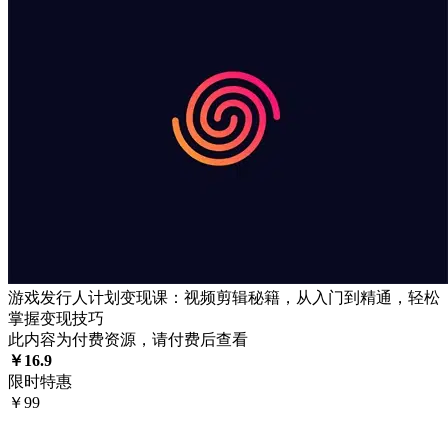
游戏发行人计划变现课：视频剪辑秘籍，从入门到精通，轻松
掌握变现技巧
此内容为付费资源，请付费后查看
￥
16.9
限时特惠
￥
99