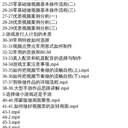
25-25零基础做视频基本操作流程(二)
26-26零基础做视频基本操作流程(三)
27-27优质视频案例分析(一)
28-28优质视频案例分析(二)
29-29优质视频案例分析(三)
2-游戏发行人计划的本质
30-30常用特效如何选择
31-31视频点赞点常用形式如何制作
32-32常用的音效和BGM
33-33真人配音和机器配音的选择与制作
34-34游戏文案注意事项.mp4
35-35如何把视频节奏做的流畅自然(上).mp4
36-36如何把视频节奏做的流畅自然(下).mp4
37-37剪映做作品的详细流程.mp4
38-38.大型手游作品思路讲解.mp4
3-选择做小游戏还是手游
40-40.用蒙版做画面聚焦.mp4
41-41.如何做好视频里的反转画面.mp4
43-1.mp4
44-2.mp4
45-3.mp4
46-4.mp4