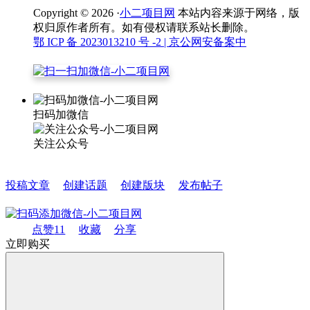
Copyright © 2026 ·
小二项目网
本站内容来源于网络，版
权归原作者所有。如有侵权请联系站长删除。
鄂 ICP 备 2023013210 号 -2
| 京公网安备案中
扫码加微信
关注公众号
投稿文章
创建话题
创建版块
发布帖子
点赞
11
收藏
分享
立即购买