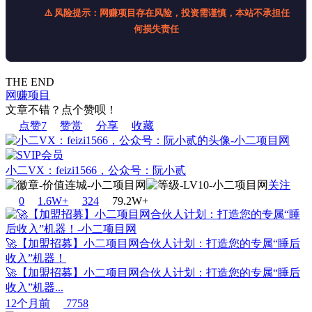
⚠️ 风险提示：网赚项目存在风险，投资需谨慎，本站不承担任
何损失责任
THE END
网赚项目
文章不错？点个赞呗！
点赞
7
赞赏
分享
收藏
小二VX：feizi1566，公众号：阮小贰
关注
0
1.6W+
32
4
79.2W+
🚀【加盟招募】小二项目网合伙人计划：打造您的专属“睡后
收入”机器！
🚀【加盟招募】小二项目网合伙人计划：打造您的专属“睡后
收入”机器...
12个月前
7758