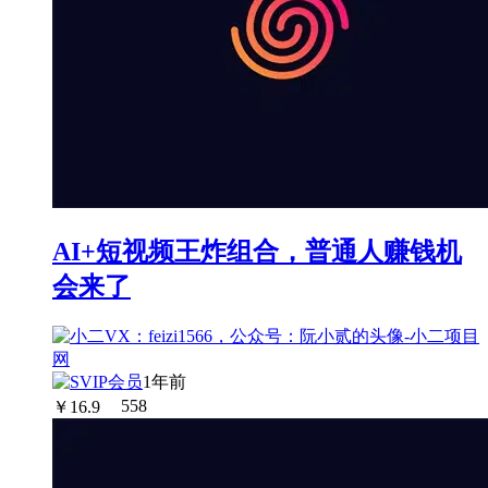
AI+短视频王炸组合，普通人赚钱机
会来了
1年前
￥
16.9
558