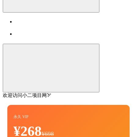
欢迎访问小二项目网🏹
永久 VIP
¥268
¥698