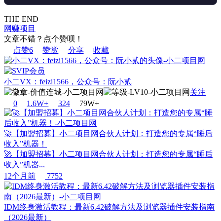
THE END
网赚项目
文章不错？点个赞呗！
点赞
6
赞赏
分享
收藏
小二VX：feizi1566，公众号：阮小贰
关注
0
1.6W+
32
4
79W+
🚀【加盟招募】小二项目网合伙人计划：打造您的专属“睡后
收入”机器！
🚀【加盟招募】小二项目网合伙人计划：打造您的专属“睡后
收入”机器...
12个月前
7752
IDM终身激活教程：最新6.42破解方法及浏览器插件安装指南
（2026最新）