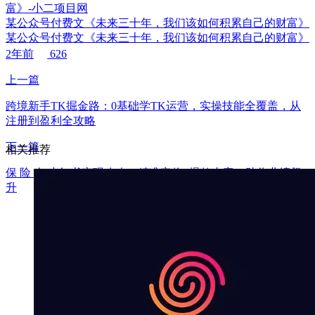
某公众号付费文《未来三十年，我们该如何积累自己的财富》
某公众号付费文《未来三十年，我们该如何积累自己的财富》
2年前
626
上一篇
跨境新手TK掘金路：0基础学TK运营，实操技能全覆盖，从
注册到盈利全攻略
下一篇
相关推荐
保 险 人 小红书变现攻略，精准定位+爆款内容，助你业绩飙
升