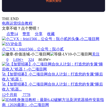
何损失责任
THE END
电商运营
综合教程
文章不错？点个赞呗！
点赞
14
赞赏
分享
收藏
小二VX：feizi1566，公众号：阮小贰
关注
0
1.6W+
32
4
80.8W+
🚀【加盟招募】小二项目网合伙人计划：打造您的专属“睡后
收入”机器！
🚀【加盟招募】小二项目网合伙人计划：打造您的专属“睡后
收入”机器...
12个月前
7778