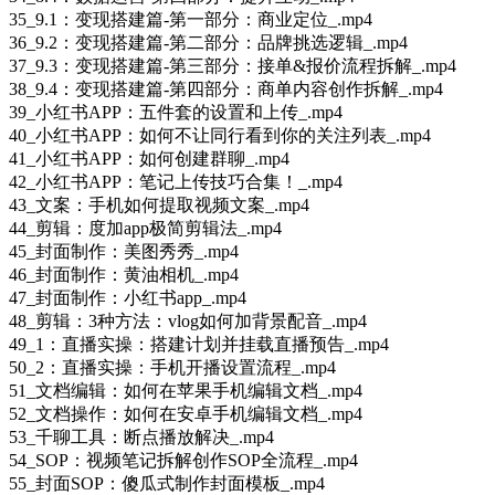
35_9.1：变现搭建篇-第一部分：商业定位_.mp4
36_9.2：变现搭建篇-第二部分：品牌挑选逻辑_.mp4
37_9.3：变现搭建篇-第三部分：接单&报价流程拆解_.mp4
38_9.4：变现搭建篇-第四部分：商单内容创作拆解_.mp4
39_小红书APP：五件套的设置和上传_.mp4
40_小红书APP：如何不让同行看到你的关注列表_.mp4
41_小红书APP：如何创建群聊_.mp4
42_小红书APP：笔记上传技巧合集！_.mp4
43_文案：手机如何提取视频文案_.mp4
44_剪辑：度加app极简剪辑法_.mp4
45_封面制作：美图秀秀_.mp4
46_封面制作：黄油相机_.mp4
47_封面制作：小红书app_.mp4
48_剪辑：3种方法：vlog如何加背景配音_.mp4
49_1：直播实操：搭建计划并挂载直播预告_.mp4
50_2：直播实操：手机开播设置流程_.mp4
51_文档编辑：如何在苹果手机编辑文档_.mp4
52_文档操作：如何在安卓手机编辑文档_.mp4
53_千聊工具：断点播放解决_.mp4
54_SOP：视频笔记拆解创作SOP全流程_.mp4
55_封面SOP：傻瓜式制作封面模板_.mp4