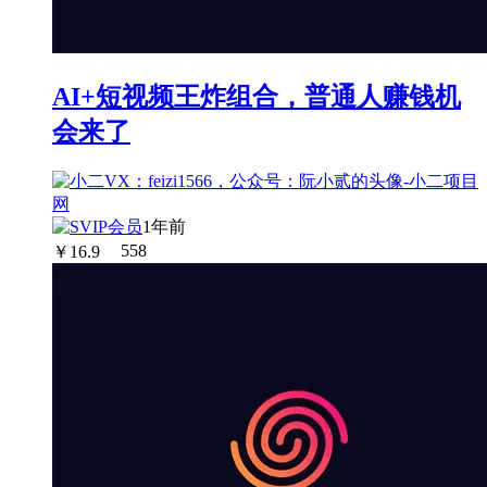
AI+短视频王炸组合，普通人赚钱机
会来了
1年前
￥
16.9
558