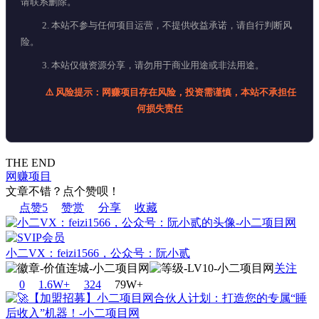
请联系删除。
2. 本站不参与任何项目运营，不提供收益承诺，请自行判断风
险。
3. 本站仅做资源分享，请勿用于商业用途或非法用途。
⚠️ 风险提示：网赚项目存在风险，投资需谨慎，本站不承担任
何损失责任
THE END
网赚项目
文章不错？点个赞呗！
点赞
5
赞赏
分享
收藏
小二VX：feizi1566，公众号：阮小贰
关注
0
1.6W+
32
4
79W+