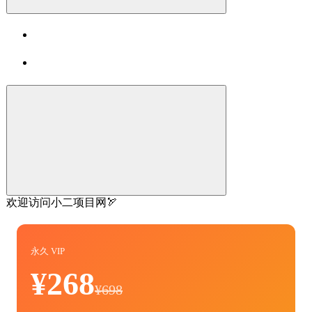
欢迎访问小二项目网🏹
永久 VIP
¥268
¥698