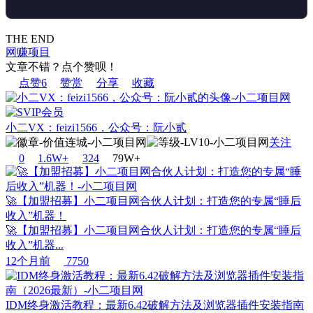
THE END
网赚项目
文章不错？点个赞呗！
点赞
6
赞赏
分享
收藏
小二VX：feizi1566，公众号：阮小贰
关注
0
1.6W+
32
4
79W+
🚀【加盟招募】小二项目网合伙人计划：打造您的专属“睡后
收入”机器！
🚀【加盟招募】小二项目网合伙人计划：打造您的专属“睡后
收入”机器...
12个月前
7750
IDM终身激活教程：最新6.42破解方法及浏览器插件安装指南