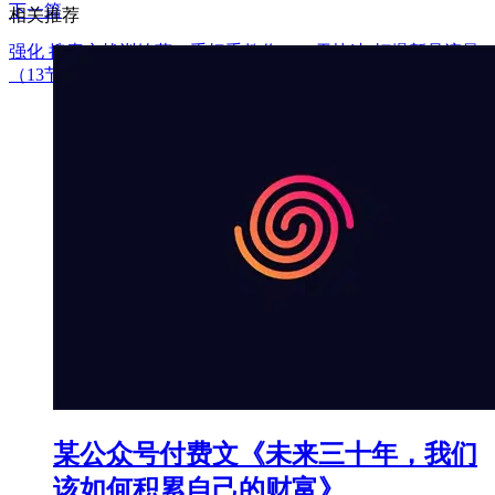
下一篇
相关推荐
强化 搜索实战训练营，手把手教你 7-14天快速-打爆新品流量
（13节课）
某公众号付费文《未来三十年，我们
该如何积累自己的财富》