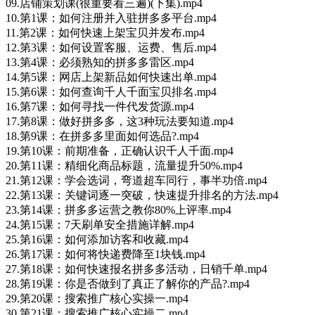
09.店铺策划课(很重要看三遍)(下集).mp4
10.第1课：如何注册并入驻拼多多平台.mp4
11.第2课：如何快速上架宝贝并发布.mp4
12.第3课：如何设置客服、运费、售后.mp4
13.第4课：必须熟知的拼多多雷区.mp4
14.第5课：网店上架新品如何快速出单.mp4
15.第6课：如何查询千人千面宝贝排名.mp4
16.第7课：如何寻找一件代发货源.mp4
17.第8课：做好拼多多，这3种玩法要知道.mp4
18.第9课：在拼多多里面如何选品?.mp4
19.第10课：前期准备，正确认识千人千面.mp4
20.第11课：精细化商品标题，流量提升50%.mp4
21.第12课：学会选词，弯道超车同行，事半功倍.mp4
22.第13课：关键词逐一突破，快速提升排名的方法.mp4
23.第14课：拼多多运营之教你80%上评率.mp4
24.第15课：7天刷单安全措施详解.mp4
25.第16课：如何添加访客和收藏.mp4
26.第17课：如何将快递费降至1块钱.mp4
27.第18课：如何快速报名拼多多活动，日销千单.mp4
28.第19课：你是否做到了真正了解你的产品?.mp4
29.第20课：搜索推广核心实操一.mp4
30.第21课：搜索推广核心实操二.mp4