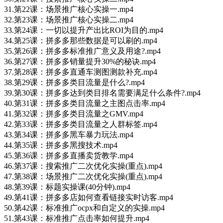
31.第22课：场景推广核心实操一.mp4
32.第23课：场景推广核心实操二.mp4
33.第24课：一切以提升产出比ROI为目的.mp4
34.第25课：拼多多那些数据是可以刷的.mp4
35.第26课：拼多多标准推广意义及用途?.mp4
36.第27课：拼多多销量提升30%的秘诀.mp4
37.第28课：拼多多直通车测图测款补充.mp4
38.第29课：拼多多类目流量是什么?.mp4
39.第30课：拼多多达到类目排名需要满足什么条件?.mp4
40.第31课：拼多多类目流量之主图点击率.mp4
41.第32课：拼多多类目流量之GMV.mp4
42.第33课：拼多多类目流量之人群标签.mp4
43.第34课：拼多多黑车暴力玩法.mp4
44.第35课：拼多多黑搜技术.mp4
45.第36课：拼多多直播卖货教学.mp4
46.第37课：搜索推广二次优化实操(重点).mp4
47.第38课：场景推广二次优化实操(重点).mp4
48.第39课：标题实操课(40分钟).mp4
49.第41课：拼多多店如何查看链接实时访客.mp4
50.第42课：标准推广ocpx和自定义的实操.mp4
51.第43课：标准推广点击率如何提升.mp4