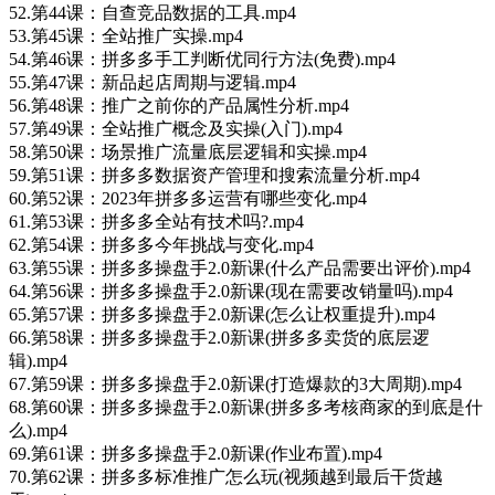
52.第44课：自查竞品数据的工具.mp4
53.第45课：全站推广实操.mp4
54.第46课：拼多多手工判断优同行方法(免费).mp4
55.第47课：新品起店周期与逻辑.mp4
56.第48课：推广之前你的产品属性分析.mp4
57.第49课：全站推广概念及实操(入门).mp4
58.第50课：场景推广流量底层逻辑和实操.mp4
59.第51课：拼多多数据资产管理和搜索流量分析.mp4
60.第52课：2023年拼多多运营有哪些变化.mp4
61.第53课：拼多多全站有技术吗?.mp4
62.第54课：拼多多今年挑战与变化.mp4
63.第55课：拼多多操盘手2.0新课(什么产品需要出评价).mp4
64.第56课：拼多多操盘手2.0新课(现在需要改销量吗).mp4
65.第57课：拼多多操盘手2.0新课(怎么让权重提升).mp4
66.第58课：拼多多操盘手2.0新课(拼多多卖货的底层逻
辑).mp4
67.第59课：拼多多操盘手2.0新课(打造爆款的3大周期).mp4
68.第60课：拼多多操盘手2.0新课(拼多多考核商家的到底是什
么).mp4
69.第61课：拼多多操盘手2.0新课(作业布置).mp4
70.第62课：拼多多标准推广怎么玩(视频越到最后干货越