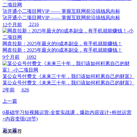
🚀开通小二项目网VIP —— 掌握互联网前沿搞钱风向标
🚀开通小二项目网VIP —— 掌握互联网前沿搞钱风向标
12个月前
2216
网盘拉新：2025年最火的0成本副业，有手机就能赚钱！
网盘拉新：2025年最火的0成本副业，有手机就能赚钱！
9个月前
1092
某公众号付费文《未来三十年，我们该如何积累自己的财富》
某公众号付费文《未来三十年，我们该如何积累自己的财富》
2年前
626
上一篇
0基础学习短视频运营-全套实战课，爆款内容设计+粉丝运营
+内容变现(28节)
下一篇
相关推荐