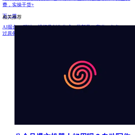
费，实操干货+
下一篇
相关推荐
AI掘金4.0玩法，视频号创作分成，最新风口赛道，条条100%
过原创，小白易上手