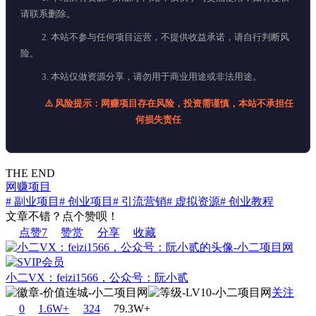
请联系删除。
2. 本站不参与任何项目运营，不提供收益承诺，请自行判断风
险。
3. 本站仅做资源分享，请勿用于商业用途或非法用途。
⚠️ 风险提示：网赚项目存在风险，投资需谨慎，本站不承担任
何损失责任
THE END
网赚项目
# 副业项目
# 创业项目
# 引流营销
# 虚拟资源
# 创业教程
文章不错？点个赞呗！
点赞
7
赞赏
分享
收藏
小二VX：feizi1566，公众号：阮小贰
关注
0
1.6W+
32
4
79.3W+