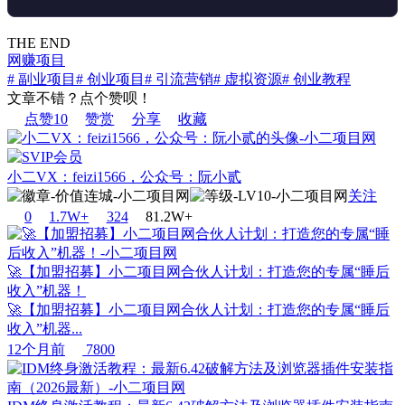
THE END
网赚项目
# 副业项目
# 创业项目
# 引流营销
# 虚拟资源
# 创业教程
文章不错？点个赞呗！
点赞
10
赞赏
分享
收藏
小二VX：feizi1566，公众号：阮小贰
关注
0
1.7W+
32
4
81.2W+
🚀【加盟招募】小二项目网合伙人计划：打造您的专属“睡后
收入”机器！
🚀【加盟招募】小二项目网合伙人计划：打造您的专属“睡后
收入”机器...
12个月前
7800