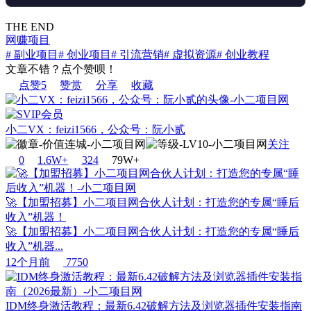
THE END
网赚项目
# 副业项目
# 创业项目
# 引流营销
# 虚拟资源
# 创业教程
文章不错？点个赞呗！
点赞
5
赞赏
分享
收藏
小二VX：feizi1566，公众号：阮小贰
关注
0
1.6W+
32
4
79W+
🚀【加盟招募】小二项目网合伙人计划：打造您的专属“睡后
收入”机器！
🚀【加盟招募】小二项目网合伙人计划：打造您的专属“睡后
收入”机器...
12个月前
7750
IDM终身激活教程：最新6.42破解方法及浏览器插件安装指南