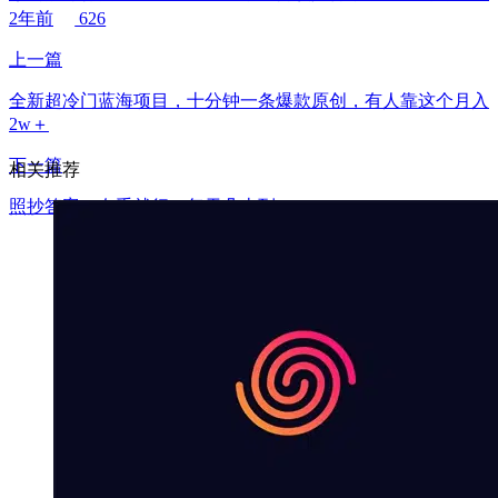
2年前
626
上一篇
全新超冷门蓝海项目，十分钟一条爆款原创，有人靠这个月入
2w＋
下一篇
相关推荐
照抄答案，有手就行，每天几十到200