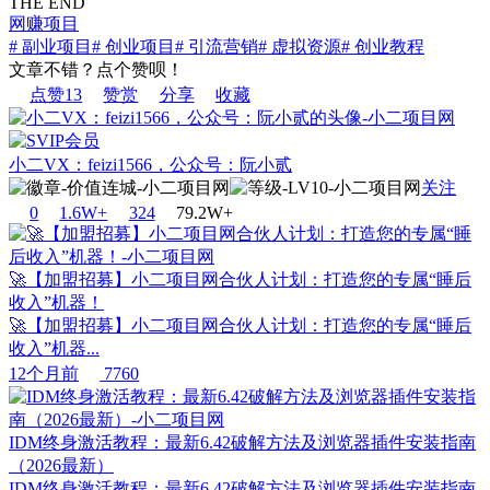
THE END
网赚项目
# 副业项目
# 创业项目
# 引流营销
# 虚拟资源
# 创业教程
文章不错？点个赞呗！
点赞
13
赞赏
分享
收藏
小二VX：feizi1566，公众号：阮小贰
关注
0
1.6W+
32
4
79.2W+
🚀【加盟招募】小二项目网合伙人计划：打造您的专属“睡后
收入”机器！
🚀【加盟招募】小二项目网合伙人计划：打造您的专属“睡后
收入”机器...
12个月前
7760
IDM终身激活教程：最新6.42破解方法及浏览器插件安装指南
（2026最新）
IDM终身激活教程：最新6.42破解方法及浏览器插件安装指南