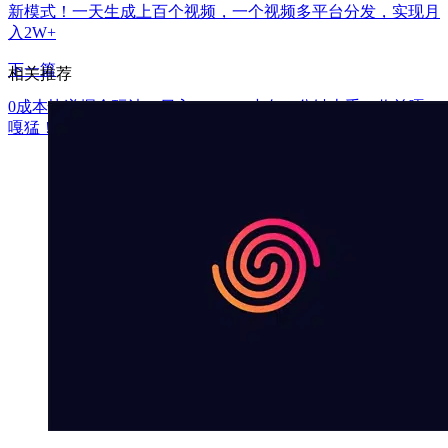
新模式！一天生成上百个视频，一个视频多平台分发，实现月
入2W+
下一篇
相关推荐
0成本快递掘金玩法，日入2000+，小白30分钟上手，收益嘎
嘎猛！