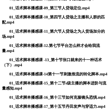
01_话术脚本播感课-09_第三节人贷场定位.mp4
01_话术脚本播感课-10_第四节人贷场之主播和人群的匹
配.mp4
01_话术脚本播感课-11_第六节人贷场之为人货场加分的
场.mp4
01_话术脚本播感课-12.第七节平台怎么样才会给我流
量.mp4
01_话术脚本播感课 -13_第十节张口就来的十一种话术
（下）.mp4
01_话术脚本播感课-14第十一节刺激推流的转化脚本.mp4
01_话术脚本播感课-15_第十二节s级主播的脚本进阶与流
量感知.mp4
01_话术脚本播感课-16_第十三节如何克服镜头恐惧.mp4
01_话术脚本播感课-17_第十五节丹田发声与穿适力.mp4