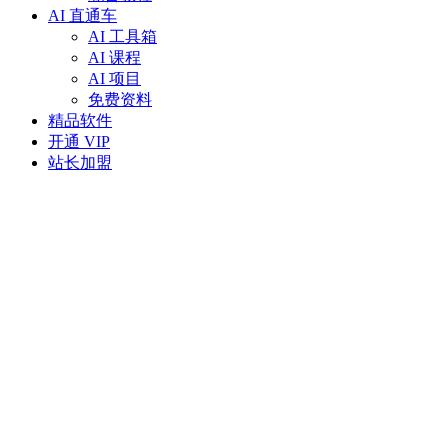
AI 直通车
AI 工具箱
AI 课程
AI 项目
免费资料
精品软件
开通 VIP
站长加盟