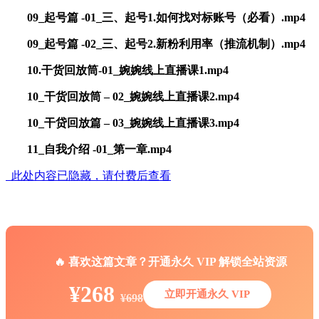
09_起号篇 -01_三、起号1.如何找对标账号（必看）.mp4
09_起号篇 -02_三、起号2.新粉利用率（推流机制）.mp4
10.干货回放筒-01_婉婉线上直播课1.mp4
10_干货回放筒 – 02_婉婉线上直播课2.mp4
10_干贷回放篇 – 03_婉婉线上直播课3.mp4
11_自我介绍 -01_第一章.mp4
此处内容已隐藏，请付费后查看
🔥 喜欢这篇文章？开通永久 VIP 解锁全站资源
¥268
立即开通永久 VIP
¥698