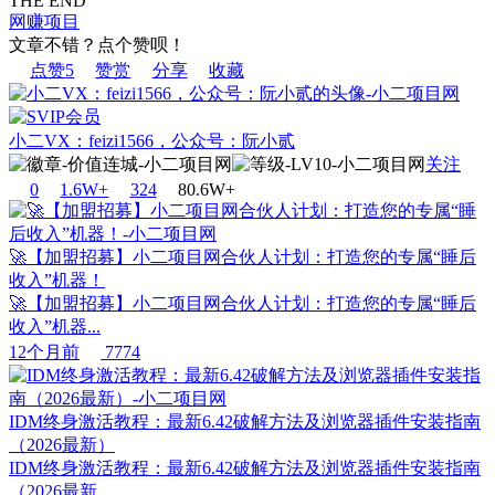
THE END
网赚项目
文章不错？点个赞呗！
点赞
5
赞赏
分享
收藏
小二VX：feizi1566，公众号：阮小贰
关注
0
1.6W+
32
4
80.6W+
🚀【加盟招募】小二项目网合伙人计划：打造您的专属“睡后
收入”机器！
🚀【加盟招募】小二项目网合伙人计划：打造您的专属“睡后
收入”机器...
12个月前
7774
IDM终身激活教程：最新6.42破解方法及浏览器插件安装指南
（2026最新）
IDM终身激活教程：最新6.42破解方法及浏览器插件安装指南
（2026最新...