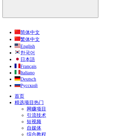
简体中文
繁体中文
English
한국어
日本語
Français
Italiano
Deutsch
Русский
首页
精选项目
热门
网赚项目
引流技术
短视频
自媒体
综合教程