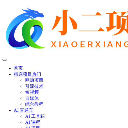
首页
精选项目
热门
网赚项目
引流技术
短视频
自媒体
综合教程
AI 直通车
AI 工具箱
AI 课程