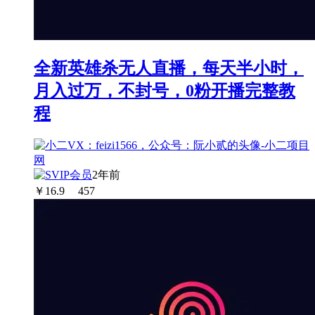
全新英雄杀无人直播，每天半小时，
月入过万，不封号，0粉开播完整教
程
2年前
￥
16.9
457