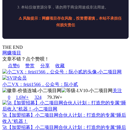
3. 本站仅做资源分享，请勿用于商业用途或非法用途。
⚠️ 风险提示：网赚项目存在风险，投资需谨慎，本站不承担任
何损失责任
THE END
网赚项目
文章不错？点个赞呗！
点赞
6
赞赏
分享
收藏
小二VX：feizi1566，公众号：阮小贰
关注
0
1.6W+
32
4
79.3W+
🚀【加盟招募】小二项目网合伙人计划：打造您的专属“睡后
收入”机器！
🚀【加盟招募】小二项目网合伙人计划：打造您的专属“睡后