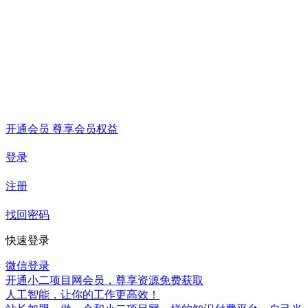
开通会员 尊享会员权益
登录
注册
找回密码
快速登录
微信登录
开通小二项目网会员，尊享资源免费获取
人工智能，让你的工作更高效！