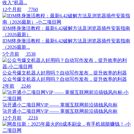
收入”机器...
12个月前
7760
IDM终身激活教程：最新6.42破解方法及浏览器插件安装指南
（2026最新）
IDM终身激活教程：最新6.42破解方法及浏览器插件安装指南
（2026最新...
5个月前
3538
公众号爆文机器人好用吗？自动写作发布，提升效率的利器
公众号爆文机器人好用吗？自动写作发布，提升效率的利器
2年前
2246
🚀开通小二项目网VIP —— 掌握互联网前沿搞钱风向标
🚀开通小二项目网VIP —— 掌握互联网前沿搞钱风向标
12个月前
2216