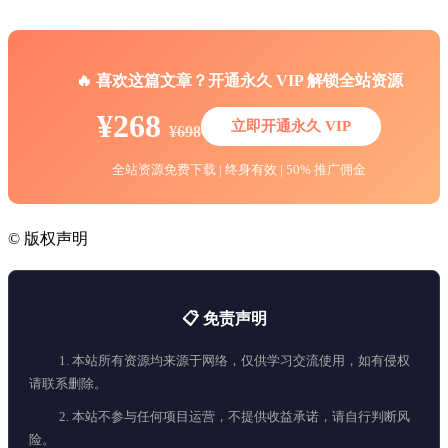
🔥 喜欢这篇文章？开通永久 VIP 解锁全站资源
¥268
立即开通永久 VIP
¥698
全站资源免费下载 | 终身有效 | 50% 推广佣金
©
版权声明
📋 免责声明
1. 本站所有资源均来源于网络，仅供学习交流使用，如有侵权
请联系删除。
2. 本站不参与任何项目运营，不提供收益承诺，请自行判断风
险。