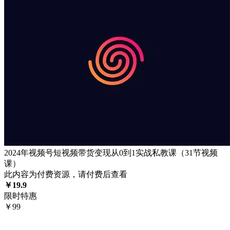
2024年视频号短视频带货变现从0到1实战私教课（31节视频
课）
此内容为付费资源，请付费后查看
￥
19.9
限时特惠
￥
99