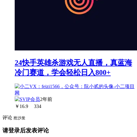
24快手英雄杀游戏无人直播，真蓝海
冷门赛道，学会轻松日入800+
2年前
￥
16.9
334
评论
抢沙发
请登录后发表评论