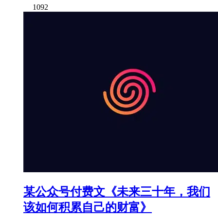
1092
某公众号付费文《未来三十年，我们
该如何积累自己的财富》