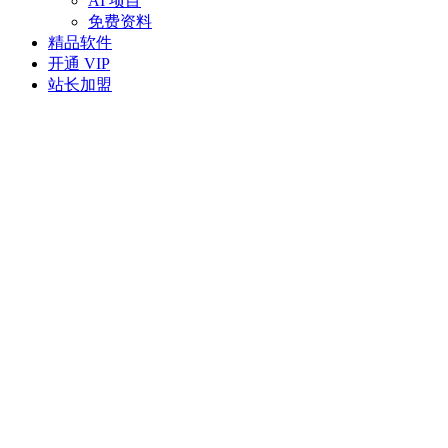
AI 项目
免费资料
精品软件
开通 VIP
站长加盟