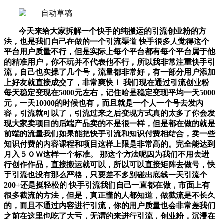
今天来给大家拆解一个快手的纯搬运的引流创业粉的方
法，也是我们自己在做的一个引流渠道 快手很多人觉得这个
平台用户质量不行，但是实际上每个平台都有每个平台属于他
的精准用户，你不玩并不代表他不行，所以我非常注重快手引
流，自己也实操了几个号，流量都非常好，有一部分用户添加
上好友就直接成交了，非常爽快！ 我们现在通过引流创业粉
每天稳定变现在5000元左右，记住哈是稳定变现平均一天5000
元，一天10000的时候也有，而且就是一个人一个号去发内
容，引流就可以了，引流过来之后变现方式真的太多了你会发
现大家卖项目的后端产品卖的不是很一样，但是都在做的就是
前端的流量我们如果能把快手引流和知识付费相结合，卖一些
知识付费的内容课程和项目这样上限是非常高的。完全能达到
月入５０Ｗ这样一个标准。 那这个方法呢因为我们不用去进
行创作作品，直接搬运就可以，所以可以直接矩阵去做号，快
手引流也没有那么严格，只要差不多别碰出底线一天引流个
200+还是挺轻松的 快手引流我们自己一直都在做，市面上有
很多截流的方法，但是，真正懂的人都知道，做截流是不长久
的，而且不通过内容进行引流，你的用户质量也会非常差我们
之前在这里也吃了大亏，无谓的来进行引流，创业粉，沉浸在