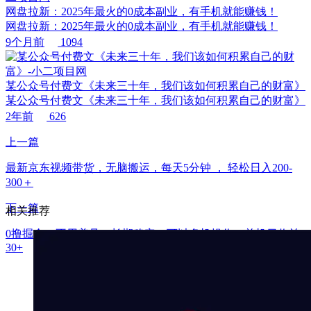
网盘拉新：2025年最火的0成本副业，有手机就能赚钱！
网盘拉新：2025年最火的0成本副业，有手机就能赚钱！
9个月前
1094
某公众号付费文《未来三十年，我们该如何积累自己的财富》
某公众号付费文《未来三十年，我们该如何积累自己的财富》
2年前
626
上一篇
最新京东视频带货，无脑搬运，每天5分钟 ， 轻松日入200-
300＋
下一篇
相关推荐
0撸掘金，不用养号，长期稳定，可以多机操作，单机日收益
30+