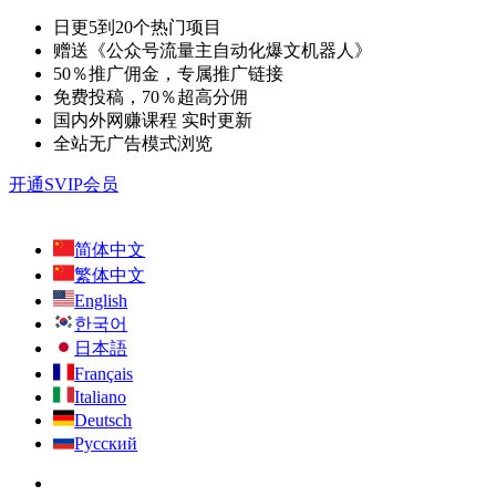
日更5到20个热门项目
赠送《公众号流量主自动化爆文机器人》
50％推广佣金，专属推广链接
免费投稿，70％超高分佣
国内外网赚课程 实时更新
全站无广告模式浏览
开通SVIP会员
简体中文
繁体中文
English
한국어
日本語
Français
Italiano
Deutsch
Русский